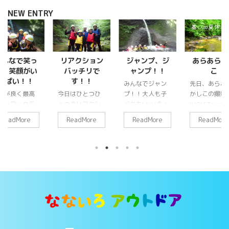
NEW ENTRY
みんなで笑っ
リアクション
ジャンプ、ジ
あらあらか
て、笑顔がい
バッチリで
ャンプ！！
こ
っぱい！！
す！！
みんなでジャン
先日、あらあ
気が良く最高
今日はひとつひ
プ！！大人も子
かしこの撮影
シャワークラ
とつのリアクシ
どももいっぱい
IMPACTorsの
ミング日和。
ョンが大きくて
ジャンプをして
俊介君がなな
ReadMore
ReadMore
ReadMore
ReadMore
ども達に負け
とても賑やかで
きました。みん
ろアウトドア
いくらい大人
楽しツアーでし
なで何回跳んだ
シャワークラ
いっぱい遊ん
た！！ 前日の雨
かな〜？ ３人全
ミングを体験
きました。 は
でスライダーの
員、跳ぶ気満々
にきて下さい
。お母さんが
水量も良い感
です！！ 後半は
した。その時
番楽しんでま
じ！！ みんない
日差しも出てき
撮影の様子が
。笑 自然から
っぱいリアクシ
て緑がとてもキ
YouTubeにUP
ワーをもらっ
ョンしてくれて
レイでした。ま
れてますので
ます。
２組
ありがとうござ
たみんなでジャ
是非見てみて
もお父さんと
いました！！ま
ンプしに遊びに
さい！！放送
母さんが元
たみんなで遊び
きてね〜！！
今週の土曜日