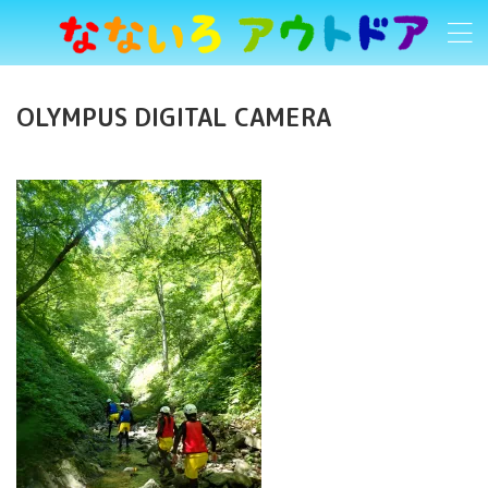
OLYMPUS DIGITAL CAMERA