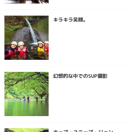
キラキラ笑顔。
幻想的な中でのSUP撮影