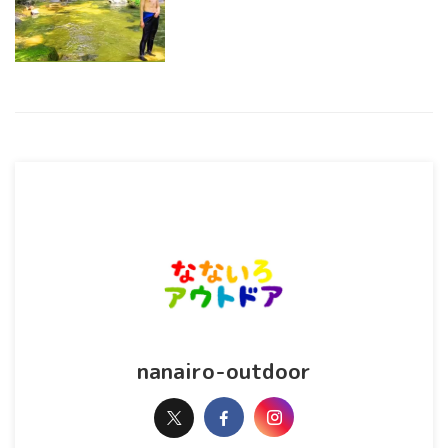
nanairo-outdoor