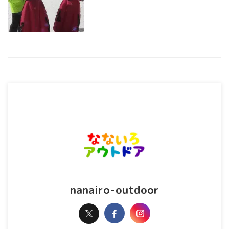
nanairo-outdoor