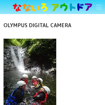
OLYMPUS DIGITAL CAMERA