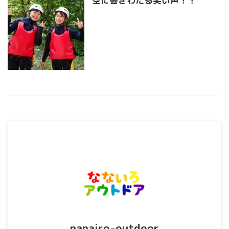
空に響きわたる笑い声！！
nanairo-outdoor