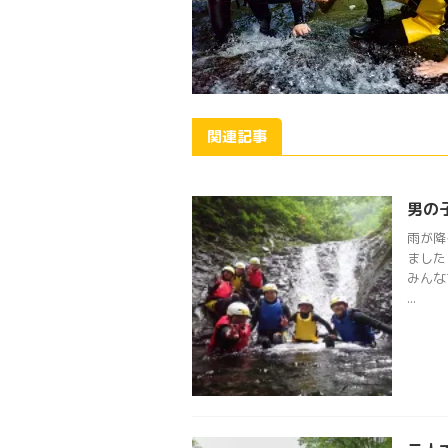
関連記事
男の
雨が降
ました
みんな
...