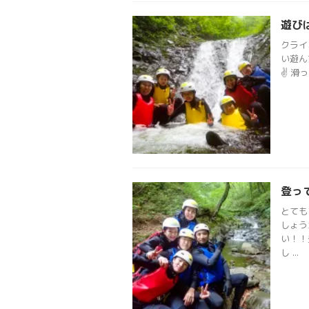
遊び
クライ
い遊ん
✌️ 滑
登っ
とても
しょう
い！！
し ...