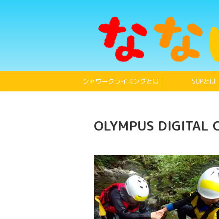
シャワークライミングとは
SUPとは
OLYMPUS DIGITAL 