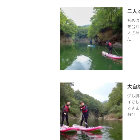
二人
初めは
を合わ
人占め
た ...
大自
少し肌
イでし
できま
遊び ...