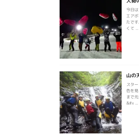
大勢
今日は
エアボ
たです
くて ...
山の
スター
色を見
まで元
&#x ...