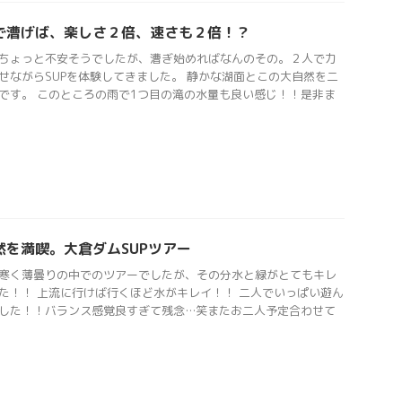
で漕げば、楽しさ２倍、速さも２倍！？
ちょっと不安そうでしたが、漕ぎ始めればなんのその。２人で力
せながらSUPを体験してきました。 静かな湖面とこの大自然を二
です。 このところの雨で1つ目の滝の水量も良い感じ！！是非ま
然を満喫。大倉ダムSUPツアー
寒く薄曇りの中でのツアーでしたが、その分水と緑がとてもキレ
た！！ 上流に行けば行くほど水がキレイ！！ 二人でいっぱい遊ん
した！！バランス感覚良すぎて残念…笑またお二人予定合わせて