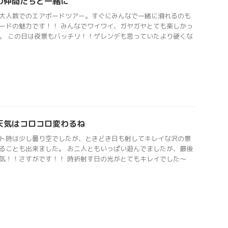
の仲間たちと一緒に
大人数でのエアボードツアー。すぐにみんなで一緒に滑れるのも
ードの魅力です！！ みんなでワイワイ、ガヤガヤとても楽しかっ
。 この日は夜景もバッチリ！！ゲレンデも思っていたより硬くな
天気はコロコロ変わるね
ト時は少し曇り空でしたが、ときどき日も射してキレイな沢の景
ることも出来ました。 お二人ともいっぱい遊んでましたが、最後
気！！さすがです！！ 時折射す日の光がとてもキレイでした〜