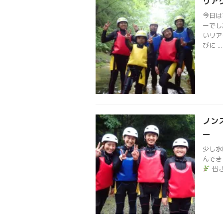
リア
今日は
ーでし
いリア
びに ...
ノン
ー
少し水
んでき
皆さ