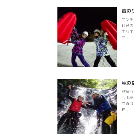
夜の
コンデ
仙台の
ギリギ
当 ...
秋の
秋晴れ
し肌寒
す森は
自 ...