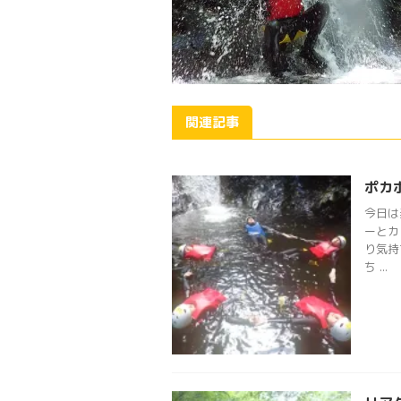
関連記事
ポカ
今日は
ーとカ
り気持
ち ...