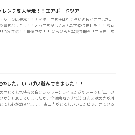
ゲレンデを大滑走！！エアボードツアー
ィションは最高！！ナイターでも汗ばむくらいの暖かさでした。
夜景もバッチリ！！とっても楽しくみんなで滑りました！！ 雪面
リの疾走感！！最高です！！ いろいろと写真を撮らせて頂き、本
空のした、いっぱい遊んできました！！
の中とても気持ちの良いシャワークライミングツアーでした。 少
いかなと思っていましたが、全然余裕ですね笑 ほんと秋の光が射
とても心が癒されます。 お二人がとてもいいコンビで、見ている