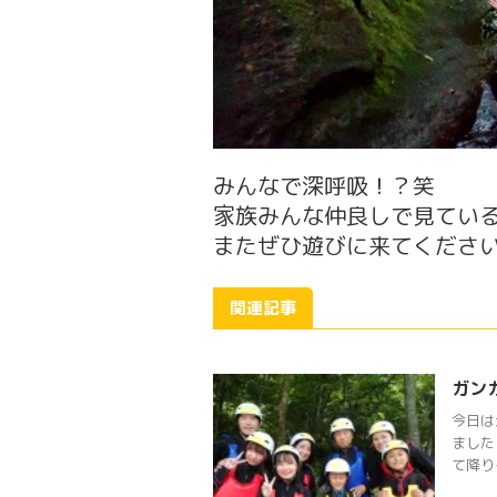
みんなで深呼吸！？笑
家族みんな仲良しで見てい
またぜひ遊びに来てくださ
関連記事
ガン
今日は
ました
て降り