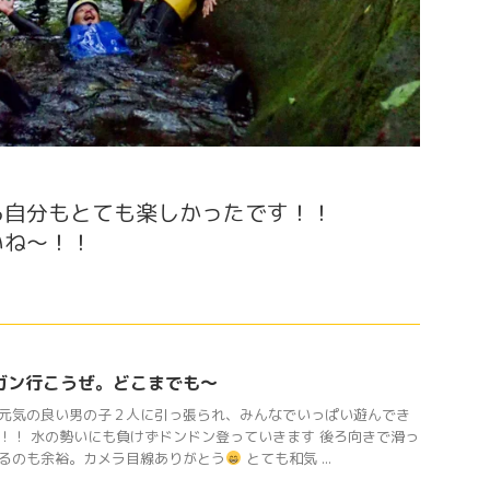
る自分もとても楽しかったです！！
いね〜！！
ガン行こうぜ。どこまでも〜
元気の良い男の子２人に引っ張られ、みんなでいっぱい遊んでき
！！ 水の勢いにも負けずドンドン登っていきます 後ろ向きで滑っ
るのも余裕。カメラ目線ありがとう
とても和気 ...