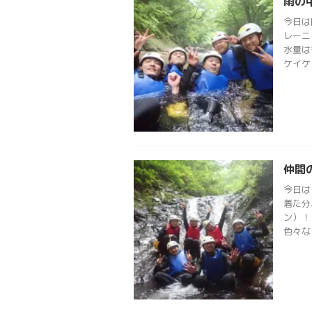
雨の
今日は
レーニ
水量は
ケイケ .
仲間
今日は
着た分
ン）！
色々な .