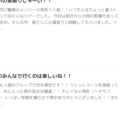
中の男祭りじゃ〜い！！
同じ職場のメンバーの男性５人組！！いつもとはちょっと違うト
ングみたいなツアーでした。 今日は前日からの雨の影響もあって
多め。そんな中、皆さんには滝登りに挑戦してもらいました。イ
..
のみんなで行くのは楽しいね！！
６人組のグループで沢を貸切です！！ ウェットスーツを頑張って
、水に入った時の気分は最高！！ キレイな６角形（ヘキサゴ
！ いっぱい写真を撮らせて頂きありがとうございました！！また
..