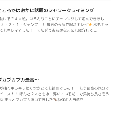
ところでは密かに話題のシャワークライミング
動ける？４人組。いろんなことにチャレンジして遊んできまし
 ３・２・１・ジャンプ！！ 最高の天気で緑がキレイ
水もキラ
てもキレイでした！！またぜひお友達などにも紹介して ...
プカプカプカ最高〜
が強くキラキラ輝く水がとても綺麗でした！！ もう最高の気分で
ピース！！ ほんと２人とも水に浮いているだけで気持ち良さそう
ね ずっとプカプカ浮いてました
秋保の大自然を ...