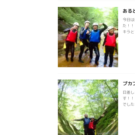
ある
今日は
た！！
キラと
プカ
日差し
す！！
でした