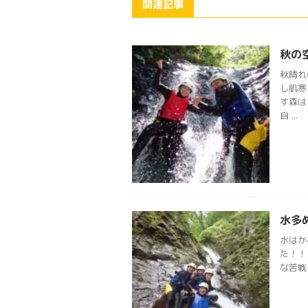
関連記事
秋の
秋晴れ
し肌寒
す森は
自 ...
水多
水はか
た！！
な苦戦