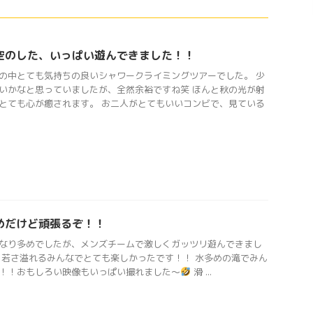
空のした、いっぱい遊んできました！！
の中とても気持ちの良いシャワークライミングツアーでした。 少
いかなと思っていましたが、全然余裕ですね笑 ほんと秋の光が射
とても心が癒されます。 お二人がとてもいいコンビで、見ている
めだけど頑張るぞ！！
なり多めでしたが、メンズチームで激しくガッツリ遊んできまし
 若さ溢れるみんなでとても楽しかったです！！ 水多めの滝でみん
！！おもしろい映像もいっぱい撮れました〜
滑 ...