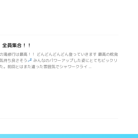
、全員集合！！
の滝修行は最高！！ どんどんどんどん登っていきます 最高の枕発
気持ち良さそう
みんなのパワーアップした姿にとてもビックリ
た。前回とはまた違った雰囲気でシャワークライ ...