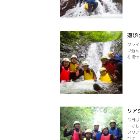
遊び
クライ
い遊ん
✌️ 滑
リア
今日は
ーでし
いリア
びに ...