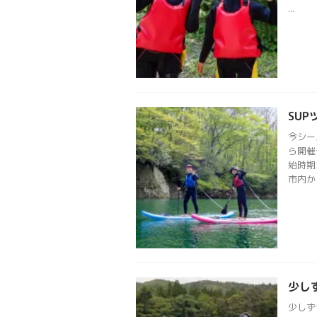
...
SU
今シー
ら開催
始時期
市内か .
少し
少しず