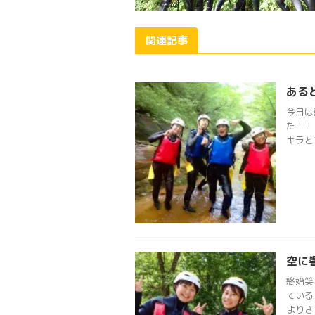
関連記事
ある
今日は
た！！
キラと
空に
終始笑
ている
よりさ