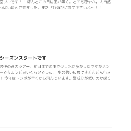
面ツルです！！ ほんとこの日は風が無く。とても穏やか。大自然
っぱい遊んで来ました。またぜひ遊びに来て下さいね〜！！
22シーズンスタートです
男性のみのツアー。前日までの雨で少し水が多かったですがメン
ーでちょうど良いくらいでした。 水の勢いに負けずどんどん行き
！ 今年はトンボが早くから飛んでいます。警戒心が低いのか採り