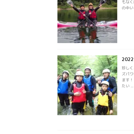
もなく
の中い
20
珍しく
ズパワ
ます！
たい ...