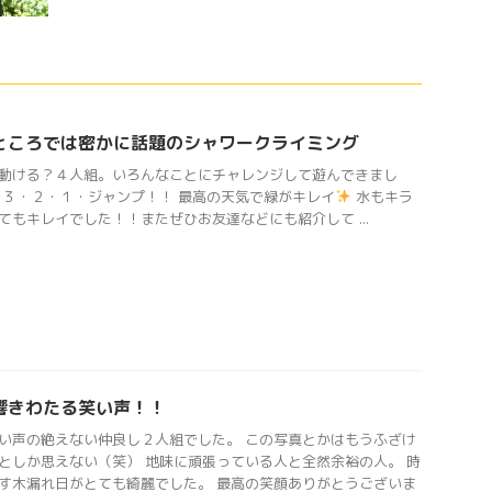
ところでは密かに話題のシャワークライミング
動ける？４人組。いろんなことにチャレンジして遊んできまし
 ３・２・１・ジャンプ！！ 最高の天気で緑がキレイ
水もキラ
てもキレイでした！！またぜひお友達などにも紹介して ...
響きわたる笑い声！！
い声の絶えない仲良し２人組でした。 この写真とかはもうふざけ
としか思えない（笑） 地味に頑張っている人と全然余裕の人。 時
す木漏れ日がとても綺麗でした。 最高の笑顔ありがとうございま