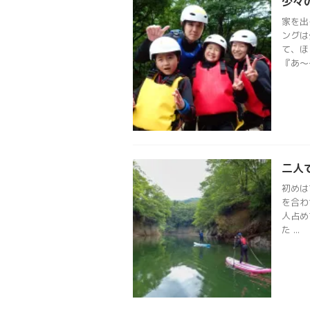
少々
家を出
ングは
て、ほ
『あ〜
二人
初めは
を合わ
人占め
た ...