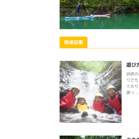
関連記事
遊び
自然の
りでも
ており
誘っ ...