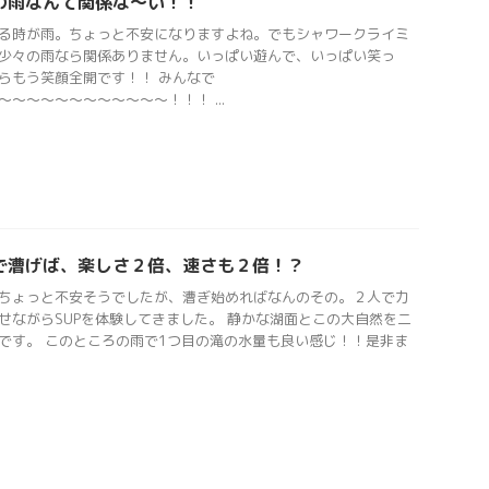
の雨なんて関係な〜い！！
る時が雨。ちょっと不安になりますよね。でもシャワークライミ
少々の雨なら関係ありません。いっぱい遊んで、いっぱい笑っ
らもう笑顔全開です！！ みんなで
〜〜〜〜〜〜〜〜〜〜〜〜！！！ ...
で漕げば、楽しさ２倍、速さも２倍！？
ちょっと不安そうでしたが、漕ぎ始めればなんのその。２人で力
せながらSUPを体験してきました。 静かな湖面とこの大自然を二
です。 このところの雨で1つ目の滝の水量も良い感じ！！是非ま