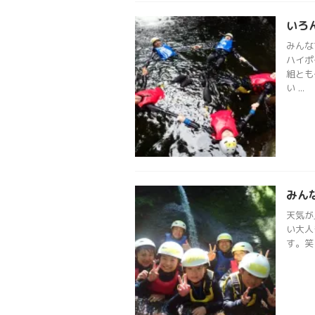
いろ
みんな
ハイポ
組とも
い ...
みん
天気が
い大人
す。笑